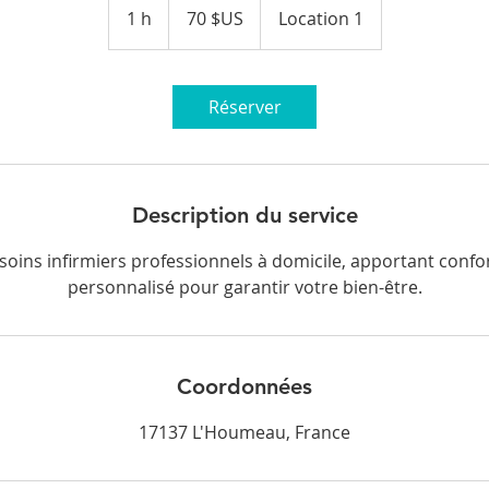
dollars
1 h
1
70 $US
Location 1
des
États-
Unis
Réserver
Description du service
 soins infirmiers professionnels à domicile, apportant confor
personnalisé pour garantir votre bien-être.
Coordonnées
17137 L'Houmeau, France